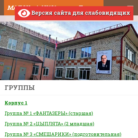
МАДОУ д/с №121 города Тюмени
Skip to content
Версия сайта для слабовидящих
ГРУППЫ
Корпус 1
Группа № 1 «ФАНТАЗЕРЫ» (старшая)
Группа № 2 «ЦЫПЛЯТА» (2 младшая)
Группа № 3 «СМЕШАРИКИ» (подготовительная)