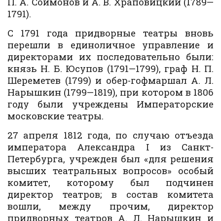
П. А. Соймонов и А. В. Храповицкий (1789—
1791).
С 1791 года придворные театры вновь
перешли в единоличное управление и
директорами их последовательно были:
князь Н. Б. Юсупов (1791—1799), граф Н. П.
Шереметев (1799) и обер-гофмаршал А. Л.
Нарышкин (1799—1819), при котором в 1806
году были учреждены Императорские
московские театры.
27 апреля 1812 года, по случаю отъезда
императора Александра I из Санкт-
Петербурга, учрежден был «для решения
высших театральных вопросов» особый
комитет, которому был подчинен
директор театров; в состав комитета
вошли, между прочим, директор
придворных театров А. Л. Нарышкин и