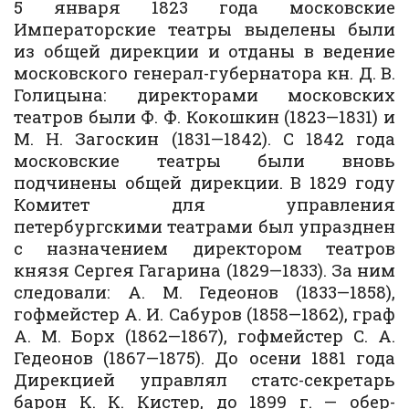
5 января 1823 года московские
Императорские театры выделены были
из общей дирекции и отданы в ведение
московского генерал-губернатора кн. Д. В.
Голицына: директорами московских
театров были Ф. Ф. Кокошкин (1823—1831) и
М. Н. Загоскин (1831—1842). С 1842 года
московские театры были вновь
подчинены общей дирекции. В 1829 году
Комитет для управления
петербургскими театрами был упразднен
с назначением директором театров
князя Сергея Гагарина (1829—1833). За ним
следовали: А. М. Гедеонов (1833—1858),
гофмейстер А. И. Сабуров (1858—1862), граф
А. М. Борх (1862—1867), гофмейстер С. А.
Гедеонов (1867—1875). До осени 1881 года
Дирекцией управлял статс-секретарь
барон К. К. Кистер, до 1899 г. — обер-