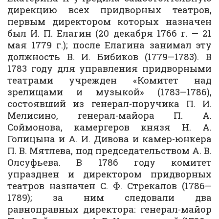
дирекцию всех придворных театров,
первым директором которых назначен
был И. П. Елагин (20 декабря 1766 г. — 21
мая 1779 г.); после Елагина занимал эту
должность В. И. Бибиков (1779—1783). В
1783 году для управления придворными
театрами учрежден «Комитет над
зрелищами и музыкой» (1783—1786),
состоявший из генерал-поручика П. И.
Мелисино, генерал-майора П. А.
Соймонова, камергеров князя Н. А.
Голицына и А. И. Дивова и камер-юнкера
П. В. Мятлева, под председательством А. В.
Олсуфьева. В 1786 году комитет
упразднен и директором придворных
театров назначен С. Ф. Стрекалов (1786—
1789); за ним следовали два
равноправных директора: генерал-майор