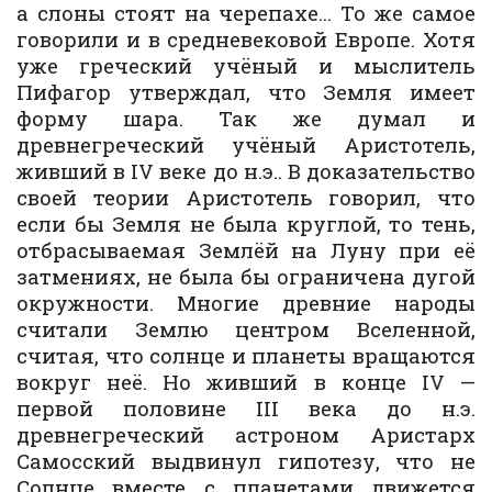
а слоны стоят на черепахе… То же самое
говорили и в средневековой Европе. Хотя
уже греческий учёный и мыслитель
Пифагор утверждал, что Земля имеет
форму шара. Так же думал и
древнегреческий учёный Аристотель,
живший в IV веке до н.э.. В доказательство
своей теории Аристотель говорил, что
если бы Земля не была круглой, то тень,
отбрасываемая Землёй на Луну при её
затмениях, не была бы ограничена дугой
окружности. Многие древние народы
считали Землю центром Вселенной,
считая, что солнце и планеты вращаются
вокруг неё. Но живший в конце IV —
первой половине III века до н.э.
древнегреческий астроном Аристарх
Самосский выдвинул гипотезу, что не
Солнце вместе с планетами движется