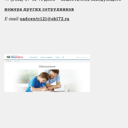
​номера других сотрудников
E-mail:
sadcentr121@obl72.ru