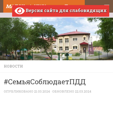
МАДОУ д/с №121 города Тюмени
Skip to content
Версия сайта для слабовидящих
НОВОСТИ
#СемьяСоблюдаетПДД
ОПУБЛИКОВАНО
21.03.2024
· ОБНОВЛЕНО
22.03.2024