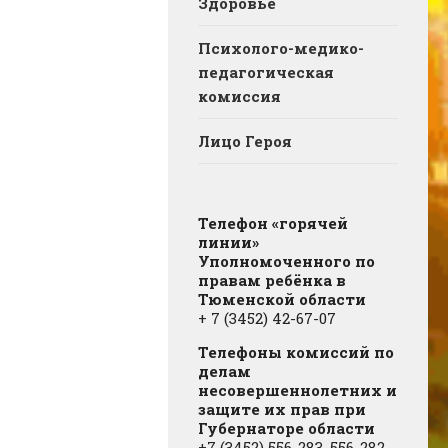
Здоровье
Психолого-медико-
педагогическая
комиссия
Лицо Героя
Телефон «горячей
линии»
Уполномоченного по
правам ребёнка в
Тюменской области
+ 7 (3452) 42-67-07
Телефоны комиссий по
делам
несовершеннолетних и
защите их прав при
Губернаторе области
+7 (3452) 556-283, 556-282,