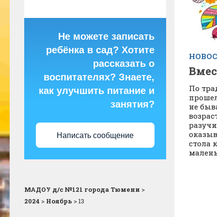
Не можете записать
ребёнка в сад? Хотите
НОВО
рассказать о
Вмес
воспитателях? Знаете,
По тра
как улучшить питание и
прошел
занятия?
не быв
возрас
разучи
оказыв
Написать сообщение
стола 
малень
МАДОУ д/с №121 города Тюмени
>
2024
>
Ноябрь
>
13