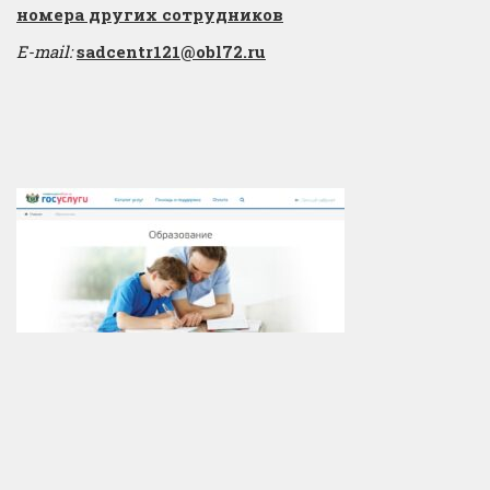
​номера других сотрудников
E-mail:
sadcentr121@obl72.ru