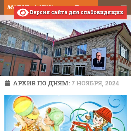
МАДОУ д/с №121 города Тюмени
Skip to content
Версия сайта для слабовидящих
АРХИВ ПО ДНЯМ:
7 НОЯБРЯ, 2024