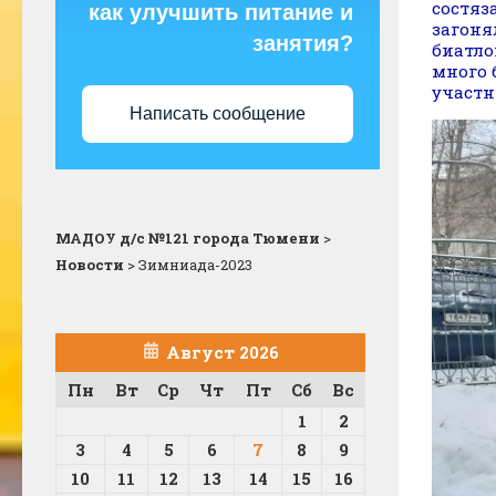
состяз
как улучшить питание и
загоня
занятия?
биатло
много 
участн
Написать сообщение
МАДОУ д/с №121 города Тюмени
>
Новости
>
Зимниада-2023
Август 2026
Пн
Вт
Ср
Чт
Пт
Сб
Вс
1
2
3
4
5
6
7
8
9
10
11
12
13
14
15
16