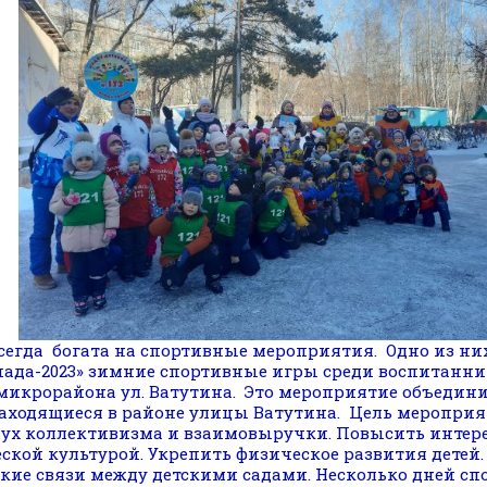
сегда богата на спортивные мероприятия. Одно из них
ада-2023» зимние спортивные игры среди воспитанни
микрорайона ул. Ватутина. Это мероприятие объедини
аходящиеся в районе улицы Ватутина. Цель мероприя
дух коллективизма и взаимовыручки. Повысить интер
ской культурой. Укрепить физическое развития детей
кие связи между детскими садами. Несколько дней с