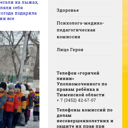
бегали на лыжах,
вляли себя
Здоровье
погода подарила
ии все
Психолого-медико-
педагогическая
комиссия
Лицо Героя
Телефон «горячей
линии»
Уполномоченного по
правам ребёнка в
Тюменской области
+ 7 (3452) 42-67-07
Телефоны комиссий по
делам
несовершеннолетних и
защите их прав при