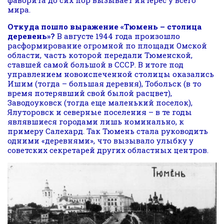
фаворита до сих пор вызывает интерес у всего
мира.
Откуда пошло выражение «Тюмень – столица
деревень»?
В августе 1944 года произошло
расформирование огромной по площади Омской
области, часть которой передали Тюменской,
ставшей самой большой в СССР. В итоге под
управлением новоиспеченной столицы оказались
Ишим (тогда – большая деревня), Тобольск (в то
время потерявший свой былой расцвет),
Заводоуковск (тогда еще маленький поселок),
Ялуторовск и северные поселения – в те годы
являвшиеся городами лишь номинально, к
примеру Салехард. Так Тюмень стала руководить
одними «деревнями», что вызывало улыбку у
советских секретарей других областных центров.