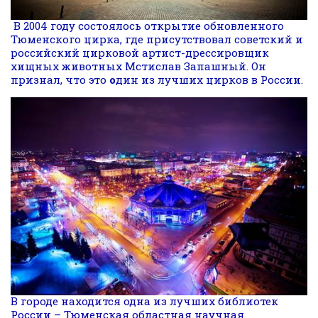
В 2004 году состоялось открытие обновленного
Тюменского цирка, где присутствовал советский и
российский цирковой артист-дрессировщик
хищных животных Мстислав Запашный. Он
признал, что это
о
дин из лучших цирков в России.
В городе находится одна из лучших библиотек
России – Тюменская областная научная