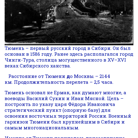
Тюмень – первый русский город в Сибири. Он был
основан в 1586 году. Ранее здесь располагался город
Чинги-Тура, столица могущественного в XV–XVI
веках Сибирского ханства.
Расстояние от Тюмени
д
о Москвы – 2144
км. Продолжительность перелета – 2,5 часа.
Тюмень основал не Ермак, как думают многие, а
воеводы Василий Сукин и Иван Мясной. Цель –
построить по указу царя Фёдора Ивановича
стратегический пункт (опорную базу) для
освоения восточных территорий России. Военный
гарнизон Тюмени был крупнейшим в Сибири и
самым многонациональным.