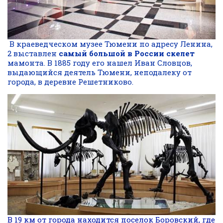
В краеведческом музее Тюмени по адресу Ленина,
2 выставлен
самый большой в России скелет
мамонта. В 1885 году его нашел Иван Словцов,
выдающийся деятель Тюмени, неподалеку от
города, в деревне Решетниково.
В 19 км от города находится поселок Боровский, где