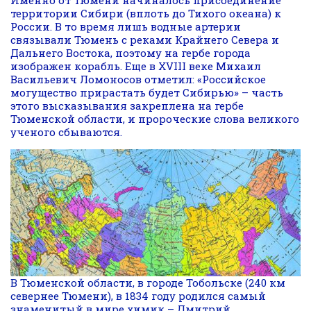
Именно от Тюмени начиналось присоединение
территории Сибири (вплоть до Тихого океана) к
России. В то время лишь водные артерии
связывали Тюмень с реками Крайнего Севера и
Дальнего Востока, поэтому на гербе города
изображен корабль. Еще в XVIII веке Михаил
Васильевич Ломоносов отметил: «Российское
могущество прирастать будет Сибирью» – часть
этого высказывания закреплена на гербе
Тюменской области, и пророческие слова великого
ученого сбываются.
В Тюменской области, в городе Тобольске (240 км
севернее Тюмени), в 1834 году родился самый
знаменитый в мире химик – Дмитрий