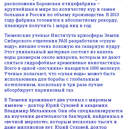
расположена Боровская птицефабрика –
крупнейшая в мире по количеству кур и самая
большая в России по объему производства. В 2013
году фабрика готовится к абсолютному рекорду,
планируя получить 1 млрд яиц в год.
Тюменские ученые Института криосферы Земли
Сибирского отделения РАН разработали «сухую
воду», внешне очень похожую на сахарную пудру.
Этот уникальный материал состоит из капель
воды размером около микрона, которым не дают
слиться гидрофобные кремниевые наночастицы.
Всего в одной «песчинке» находится 1000 молекул.
Ученые полагают, что «сухая вода» может быть
использована для борьбы с глобальным
потеплением, поскольку в три раза лучше
абсорбирует парниковый газ.
В Тюмени проживают два ученых с мировым
именем – доктор Юрий Суховей и академик
Владимир Мельников. Они оба специализируются
на изучении деятельности бактерий, найденных в
«вечной мерзлоте», которым несколько тысяч и
даже миллионов лет. Юрий Суховей, доктор