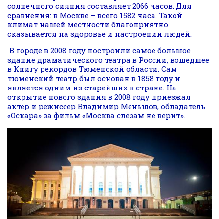
солнечного сияния составляет 2066 часов. Для
сравнения: в Москве – всего 1582 часа. Такой
климат нашей местности благоприятно
сказывается на здоровье и настроении людей.
В городе в 2008 году построили самое большое
здание драматического театра в России, вошедшее
в Книгу рекордов Тюменской области. Сам
тюменский театр был основан в 1858 году и
является одним из старейших в стране. На
открытие нового здания в 2008 году приезжал
актер и режиссер Владимир Меньшов, обладатель
«Оскара» за фильм «Москва слезам не верит».