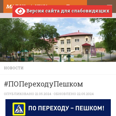
МАДОУ д/с №121 города Тюмени
Skip to content
Версия сайта для слабовидящих
НОВОСТИ
#ПОПереходуПешком
ОПУБЛИКОВАНО
21.05.2024
· ОБНОВЛЕНО
22.05.2024