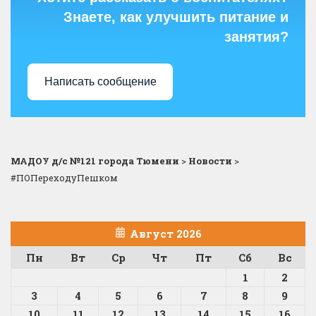
Знаете, как улучшить питание и
занятия?
Написать сообщение
МАДОУ д/с №121 города Тюмени
>
Новости
>
#ПОПереходуПешком
Август 2026
Пн
Вт
Ср
Чт
Пт
Сб
Вс
1
2
3
4
5
6
7
8
9
10
11
12
13
14
15
16