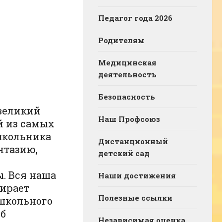
Педагог года 2026
Родителям
Медицинская
деятельность
Безопасность
 великий
Наш Профсоюз
й из самых
школьника
Дистанционный
нтазию,
детский сад
. Вся наша
Наши достижения
бирает
Полезные ссылки
ошкольного
об
Независимая оценка