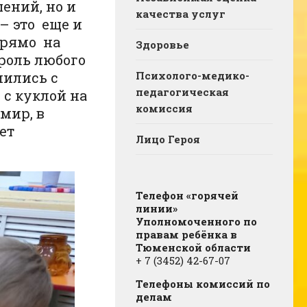
ений, но и
качества услуг
– это еще и
прямо на
Здоровье
 роль любого
мились с
Психолого-медико-
педагогическая
 с куклой на
комиссия
мир, в
ет
Лицо Героя
Телефон «горячей
линии»
Уполномоченного по
правам ребёнка в
Тюменской области
+ 7 (3452) 42-67-07
Телефоны комиссий по
делам