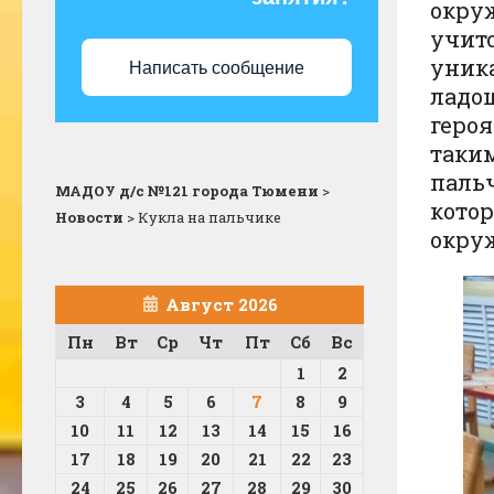
окру
учитс
уник
Написать сообщение
ладош
героя
таким
пальч
МАДОУ д/с №121 города Тюмени
>
котор
Новости
>
Кукла на пальчике
окру
Август 2026
Пн
Вт
Ср
Чт
Пт
Сб
Вс
1
2
3
4
5
6
7
8
9
10
11
12
13
14
15
16
17
18
19
20
21
22
23
24
25
26
27
28
29
30