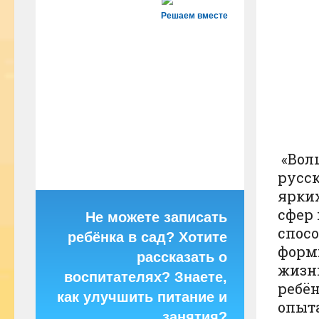
Решаем вместе
«Волш
русск
ярки
сфер 
Не можете записать
спосо
ребёнка в сад? Хотите
форм
рассказать о
жизнь
воспитателях? Знаете,
ребён
как улучшить питание и
опыта
занятия?