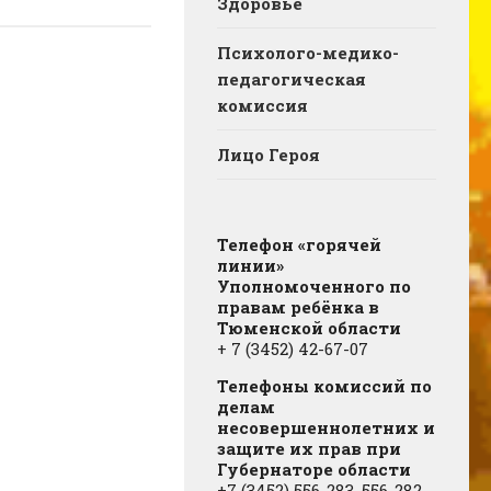
Здоровье
Психолого-медико-
педагогическая
комиссия
Лицо Героя
Телефон «горячей
линии»
Уполномоченного по
правам ребёнка в
Тюменской области
+ 7 (3452) 42-67-07
Телефоны комиссий по
делам
несовершеннолетних и
защите их прав при
Губернаторе области
+7 (3452) 556-283, 556-282,