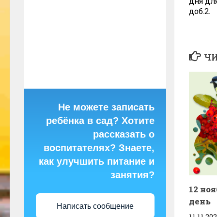
дня дл
доб.2.
ЧИ
Не можете записать
ребёнка в сад? Хотите
рассказать о
воспитателях? Знаете,
как улучшить питание и
занятия?
12 но
день
Написать сообщение
11.11.20