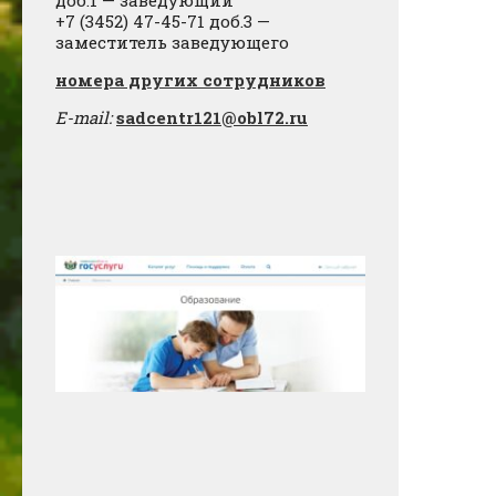
доб.1 — заведующий
+7 (3452) 47-45-71 доб.3 —
заместитель заведующего
​номера других сотрудников
E-mail:
sadcentr121@obl72.ru