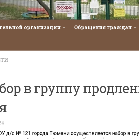
ательной организации
Обращения граждан
СТИ
бор в группу продлен
я
24
У д/с № 121 города Тюмени осуществляется набор в гр