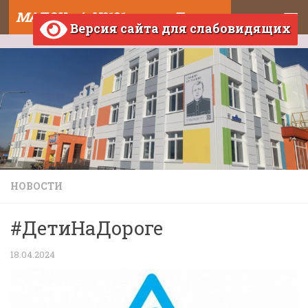
МАДОУ д/с №121 города Тюмени
Skip to content
Версия сайта для слабовидящих
НОВОСТИ
#ДетиНаДороге
18.04.2024