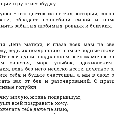
щий в руке незабудку.
удка – это цветок из легенд, который, согл
ости, обладает волшебной силой и пом
нить забытых любимых, родных и близких.
ня День матери, и глаза всех мам на св
му, ведь их поздравляют самые родные люди
 От всей души поздравляем всех мамочек с
ем счастья, море улыбок, вдохновения
ния, ведь без него нелегко нести почетное 
ите себя и будьте счастливы, а мы в свою 
гать вас от бед и разочарований. С праз
ливые голубки!
чку милую, жизнь подарившую,
души всей поздравить хочу.
ожелать тебе даже не знаю,