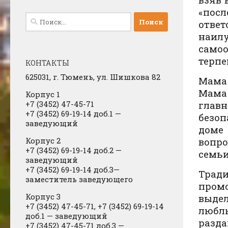
«пос
Найти:
отве
наи
само
терпе
КОНТАКТЫ
625031, г.
Тюмень, ул. Шишкова 82
Мама 
Мама 
Корпус 1
+7 (3452) 47-45-71
глав
+7 (3452) 69-19-14 доб.1
​
—
безоп
заведующий
доме
Корпус 2
вопро
+7 (3452) 69-19-14 доб.2
​
—
семьи
заведующий
+7 (3452) 69-19-14 доб.3—
Трад
заместитель заведующего
пром
Корпус 3
выде
+7 (3452) 47-45-71, +7 (3452) 69-19-14
люблю
доб.1 — заведующий
разда
+7 (3452) 47-45-71 доб.3 —