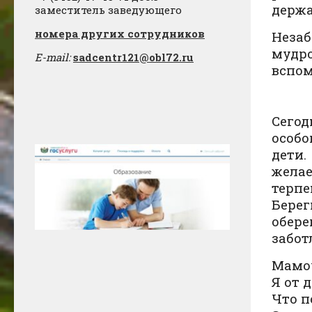
держа
заместитель заведующего
​номера других сотрудников
Незаб
мудр
E-mail:
sadcentr121@obl72.ru
вспом
С
егод
особо
дети.
жела
терпе
Берег
обере
забот
М
амо
Я от 
Что п