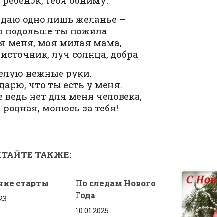
к ребенок, тебя обниму.
адаю одно лишь желанье —
 подольше ты пожила.
я меня, моя милая мама,
 источник, луч солнца, добра!
елую нежные руки.
дарю, что ты есть у меня.
 ведь нет для меня человека,
 родная, молюсь за тебя!
ТАЙТЕ ТАКЖЕ:
ние старты
По следам Нового
Года
23
10.01.2025