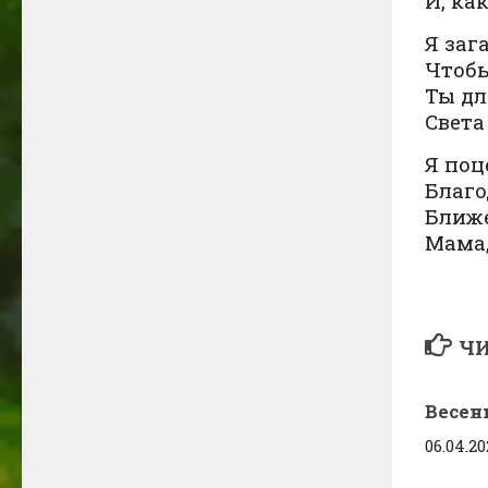
И, ка
Я заг
Чтобы
Ты дл
Света
Я поц
Благо
Ближе
Мама,
ЧИ
Весен
06.04.20