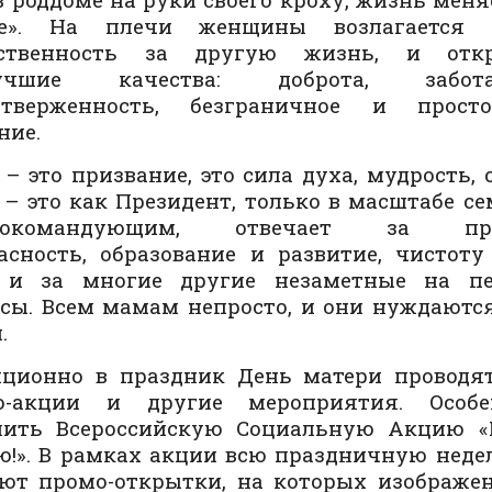
ле». На плечи женщины возлагается к
тственность за другую жизнь, и отк
лучшие качества: доброта, забот
отверженность, безграничное и просто
ние.
– это призвание, это сила духа, мудрость, 
– это как Президент, только в масштабе се
нокомандующим, отвечает за продо
асность, образование и развитие, чистот
 и за многие другие незаметные на пе
сы. Всем мамам непросто, и они нуждаютс
.
иционно в праздник День матери проводят
о-акции и другие мероприятия. Особе
лить Всероссийскую Социальную Акцию «
!». В рамках акции всю праздничную неде
ют промо-открытки, на которых изображен