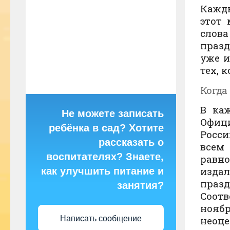
Кажд
этот 
слов
празд
уже и
тех, 
Когда
В ка
Не можете записать
Офици
ребёнка в сад? Хотите
Росс
рассказать о
всем
воспитателях? Знаете,
равн
изда
как улучшить питание и
праз
занятия?
Соотв
нояб
Написать сообщение
неоце