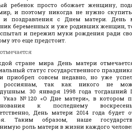
ый ребенок просто обожает женщину, по
мир, и поэтому никогда не нужно скупить
а и поздравления с Днем матери. День 
ник беременных и уже родивших женщин, то 
спытал и пережил муки рождения ради сво
кому это еще предстоит.
 отмечается
ждой стране мира День матери отмечается
альный статус государственного праздник
ии приобрел совсем недавно, но уже успе
 россиянам, так как никого не мож
одушным. 30 января 1998 года тогдашний 
л Указ №120 «О Дне матери», в котором п
днования к последнему воскресен
етственно, День матери 2014 года будет 
ря. Таким образом, наше государст
нимую роль матери в жизни каждого челове