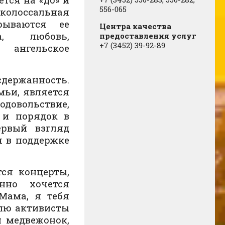
556-065
олоссальная
рываются ее
Центра качества
а, любовь,
предоставления услуг
+7 (3452) 39-92-89
 ангельское
сдержанность.
мьи, является
вольствие,
у и порядок в
рвый взгляд
я в поддержке
ся концерты,
нно хочется
Мама, я тебя
лю активисты
 медвежонок,