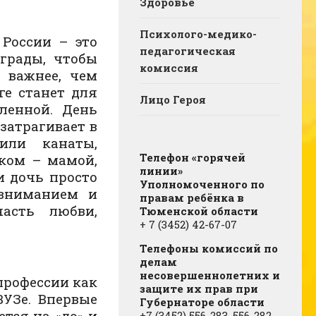
Здоровье
Психолого-медико-
России – это
педагогическая
грады, чтобы
комиссия
 важнее, чем
ге станет для
Лицо Героя
ленной. День
затрагивает в
или канаты,
Телефон «горячей
ком – мамой,
линии»
и дочь просто
Уполномоченного по
 вниманием и
правам ребёнка в
асть любви,
Тюменской области
+ 7 (3452) 42-67-07
Телефоны комиссий по
делам
несовершеннолетних и
профессии как
защите их прав при
УЗе. Впервые
Губернаторе области
ется на «до» и
+7 (3452) 556-283, 556-282,