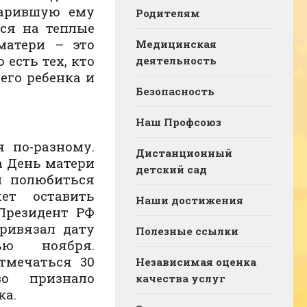
дарившую ему
Родителям
ся на теплые
матери – это
Медицинская
есть тех, кто
деятельность
его ребенка и
Безопасность
Наш Профсоюз
 по-разному.
Дистанционный
а День матери
детский сад
л полюбиться
ет оставить
Наши достижения
Президент РФ
ривязал дату
Полезные ссылки
ью ноября.
отмечаться 30
Независимая оценка
во признало
качества услуг
ка.