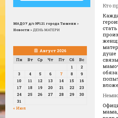
Кто п
Кажд
герои
МАДОУ д/с №121 города Тюмени
>
стат
Новости
>
ДЕНЬ МАТЕРИ
произ
женщ
матер
Август 2026
душе
связ
Пн
Вт
Ср
Чт
Пт
Сб
Вс
мамоч
1
2
обяз
3
4
5
6
7
8
9
попы
10
11
12
13
14
15
16
вложе
17
18
19
20
21
22
23
24
25
26
27
28
29
30
Немно
31
Офици
« Июл
мама,
взяв 