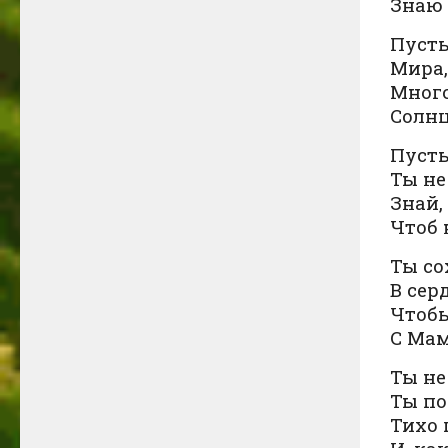
Знаю 
Пусть
Мира,
Много
Солнц
Пусть
Ты не
Знай,
Чтоб 
Ты со
В сер
Чтобы
С Мам
Ты не
Ты по
Тихо 