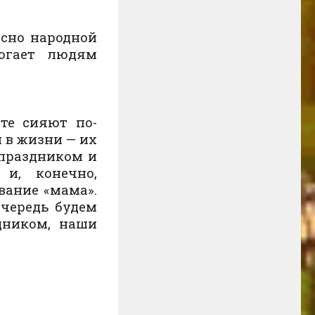
асно народной
огает людям
ете сияют по-
 в жизни — их
 праздником и
 и, конечно,
звание «мама».
очередь будем
дником, наши