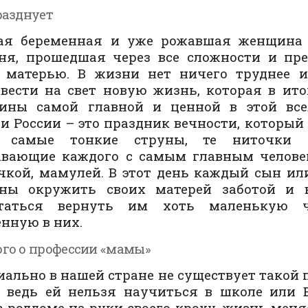
разднует
ая беременная и уже рожавшая женщина 
ня, прошедшая через все сложности и пре
ь матерью. В жизни нет ничего труднее и
вести на свет новую жизнь, которая в ито
ины самой главной и ценной в этой все
и России – это праздник вечности, который 
 самые тонкие струны, те ниточки 
ывающие каждого с самым главным челове
кой, мамулей. В этот день каждый сын ил
аны окружить своих матерей заботой и
таться вернуть им хоть маленькую ч
нную в них.
го о профессии «мамы»
ально в нашей стране не существует такой 
 ведь ей нельзя научиться в школе или В
в роддоме на руки своего кроху, жизнь меня