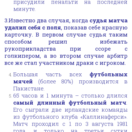
присудили пенальти на последней
минуте.
3.Известно два случая, когда
судья матча
удалил себя с поля
, показав себе красную
карточку. В первом случае судья таким
способом решил избежать
рукоприкладства при ссоре с
голкипером, а во втором случае арбитр
все же стал участником драки с игроком.
Большая часть всех
футбольных
мячей
(более 80%) производится в
Пакистане.
65 часов и 1 минута – столько длился
самый длинный футбольный матч
.
Его сыграли две ирландские команды
из футбольного клуба «Каллинаферси».
Матч проходил с 1 по 3 августа 1981
года, и только на третьи сутки