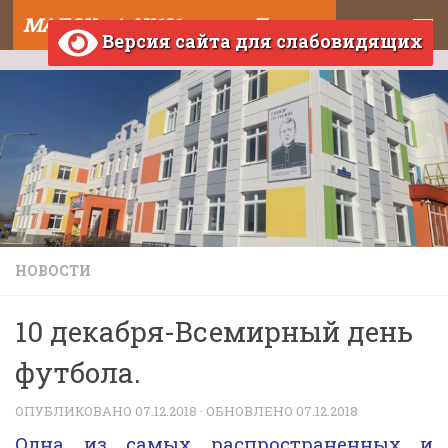
МАДОУ д/с №121 города Тюмени
Skip to content
Версия сайта для слабовидящих
НОВОСТИ
10 декабря-Всемирный день
футбола.
ОПУБЛИКОВАНО
07.12.2018
· ОБНОВЛЕНО
07.12.2018
Одна из самых распространенных и