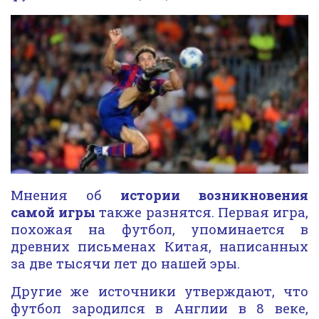
Мнения об
истории возникновения
самой игры
также разнятся. Первая игра,
похожая на футбол, упоминается в
древних письменах Китая, написанных
за две тысячи лет до нашей эры.
Другие же источники утверждают, что
футбол зародился в Англии в 8 веке,