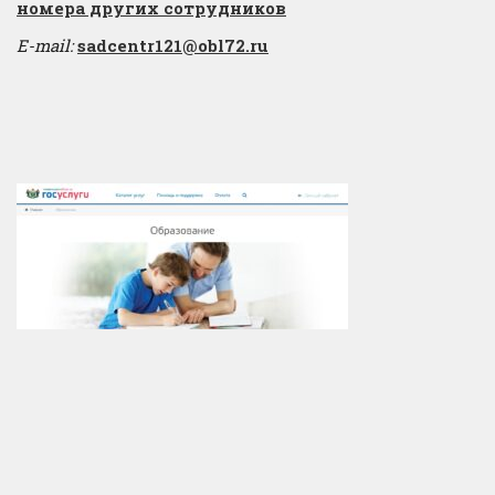
​номера других сотрудников
E-mail:
sadcentr121@obl72.ru