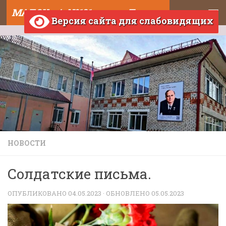
МАДОУ д/с №121 города Тюмени
Skip to content
Версия сайта для слабовидящих
НОВОСТИ
Солдатские письма.
ОПУБЛИКОВАНО
04.05.2023
· ОБНОВЛЕНО
05.05.2023