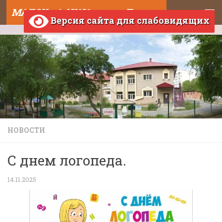
МАДОУ д/с №121 города Тюмени
Skip to content
Версия сайта для слабовидящих
НОВОСТИ
С днем логопеда.
14.11.2025