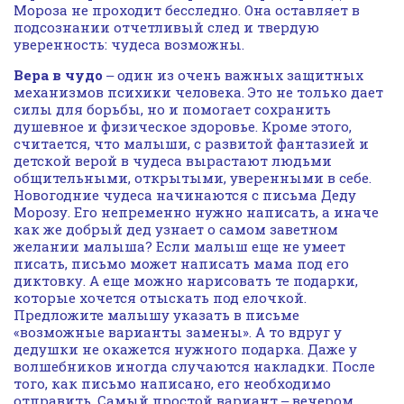
Мороза не проходит бесследно. Она оставляет в
подсознании отчетливый след и твердую
уверенность: чудеса возможны.
Вера в чудо
‒ один из очень важных защитных
механизмов психики человека. Это не только дает
силы для борьбы, но и помогает сохранить
душевное и физическое здоровье. Кроме этого,
считается, что малыши, с развитой фантазией и
детской верой в чудеса вырастают людьми
общительными, открытыми, уверенными в себе.
Новогодние чудеса начинаются с письма Деду
Морозу. Его непременно нужно написать, а иначе
как же добрый дед узнает о самом заветном
желании малыша? Если малыш еще не умеет
писать, письмо может написать мама под его
диктовку. А еще можно нарисовать те подарки,
которые хочется отыскать под елочкой.
Предложите малышу указать в письме
«возможные варианты замены». А то вдруг у
дедушки не окажется нужного подарка. Даже у
волшебников иногда случаются накладки. После
того, как письмо написано, его необходимо
отправить. Самый простой вариант ‒ вечером