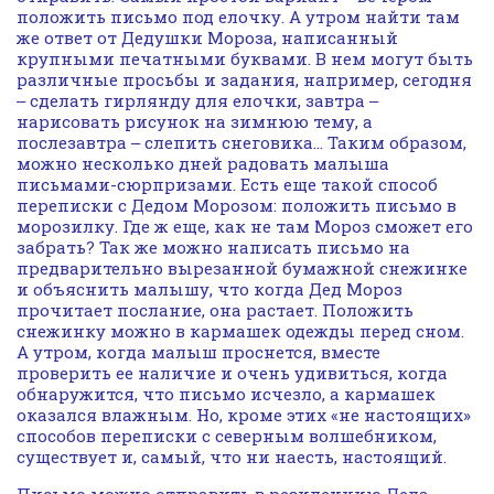
положить письмо под елочку. А утром найти там
же ответ от Дедушки Мороза, написанный
крупными печатными буквами. В нем могут быть
различные просьбы и задания, например, сегодня
‒ сделать гирлянду для елочки, завтра ‒
нарисовать рисунок на зимнюю тему, а
послезавтра ‒ слепить снеговика… Таким образом,
можно несколько дней радовать малыша
письмами-сюрпризами. Есть еще такой способ
переписки с Дедом Морозом: положить письмо в
морозилку. Где ж еще, как не там Мороз сможет его
забрать? Так же можно написать письмо на
предварительно вырезанной бумажной снежинке
и объяснить малышу, что когда Дед Мороз
прочитает послание, она растает. Положить
снежинку можно в кармашек одежды перед сном.
А утром, когда малыш проснется, вместе
проверить ее наличие и очень удивиться, когда
обнаружится, что письмо исчезло, а кармашек
оказался влажным. Но, кроме этих «не настоящих»
способов переписки с северным волшебником,
существует и, самый, что ни наесть, настоящий.
Письмо можно отправить в резиденцию Деда