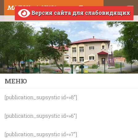
МАДОУ д/с №121 города Тюмени
Skip to content
Версия сайта для слабовидящих
МЕНЮ
[publication_supsystic id=»8″]
[publication_supsystic id=»6″]
[publication_supsystic id=»7″]