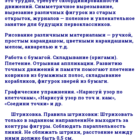
это трудно, требует скоординированности
движений. Симметричное вырезывание,
вырезание различных фигурок из старых
открыток, журналов — полезное и увлекательное
занятие для будущих первоклассников.
Рисование различными материалами — ручкой,
простым карандашом, цветными карандашами,
мелом, акварелью и т.д.
Работа с бумагой. Складывание (оригами).
Плетение. Отрывная аппликации. Развитию
точных движений и памяти помогают плетение
ковриков из бумажных полос, складывание
корабликов, фигурок зверей из бумаги.
Графические упражнения. «Нарисуй узор по
клеточкам», «Нарисуй узор по точ и. кам»,
«Соедини точки» и др.
Штриховка. Правила штриховки: Штриховать
только в заданном направлениНе выходить за
контуры фигуры. Соблюдать параллельность
линий. Не сближать штрихи, расстояние между
ними должно быть 0,5 см.