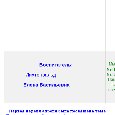
Мы
Воспитатель:
мы 
Лихтенвальд
мы 
Наш
Елена Васильевна
в
оче
Первая неделя апреля была посвящена теме