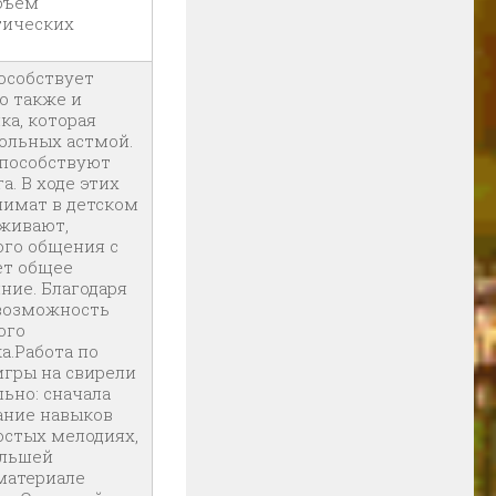
бъем
тических
особствует
о также и
ка, которая
больных астмой.
способствуют
. В ходе этих
лимат в детском
еживают,
ого общения с
ет общее
ние. Благодаря
 возможность
ого
а.Работа по
гры на свирели
ьно: сначала
ание навыков
остых мелодиях,
ольшей
 материале