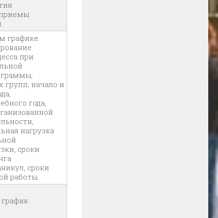
тия
 приемы
.
м графике
ирование
цесса при
ельной
ограммы,
 групп, начало и
да,
ебного года,
рганизованной
ельности,
льная нагрузка
ьной
зки, сроки
нга
никул, сроки
ой работы.
бный график