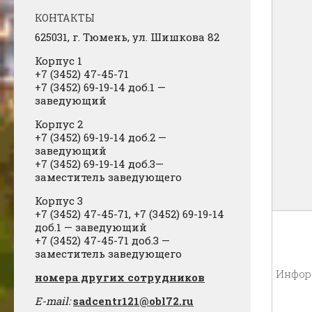
КОНТАКТЫ
625031, г.
Тюмень, ул. Шишкова 82
Корпус 1
+7 (3452) 47-45-71
+7 (3452) 69-19-14 доб.1
​
—
заведующий
Корпус 2
+7 (3452) 69-19-14 доб.2
​
—
заведующий
+7 (3452) 69-19-14 доб.3—
заместитель заведующего
Корпус 3
+7 (3452) 47-45-71, +7 (3452) 69-19-14
доб.1 — заведующий
+7 (3452) 47-45-71 доб.3 —
заместитель заведующего
Инфор
​номера других сотрудников
E-mail:
sadcentr121@obl72.ru