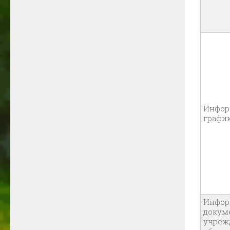
Инфор
графи
Инфор
докум
учреж