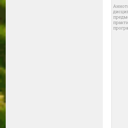
Аннот
дисци
предме
практи
прогр