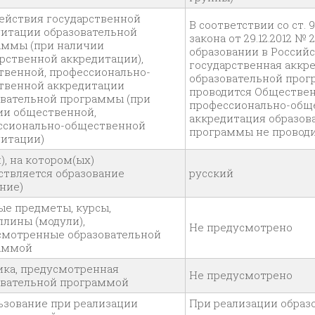
действия государственной
В соответствии со ст. 
дитации образовательной
закона от 29.12.2012 № 
аммы (при наличии
образовании в Россий
рственной аккредитации),
государственная аккр
твенной, профессионально-
образовательной про
твенной аккредитации
проводится Обществен
овательной программы (при
профессионально-общ
ии общественной,
аккредитация образов
ссионально-общественной
программы не провод
дитации)
), на котором(ых)
ствляется образование
русский
ние)
ые предметы, курсы,
лины (модули),
Не предусмотрено
смотренные образовательной
аммой
ика, предусмотренная
Не предусмотрено
овательной программой
ьзование при реализации
При реализации образ