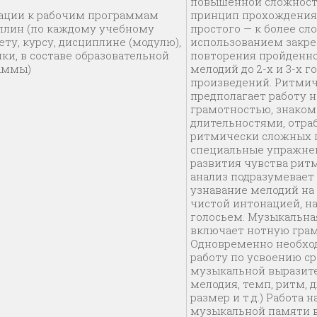
повышенной сложност
ации к рабочим программам
принцип прохождения 
плин (по каждому учебному
простого — к более сл
ту, курсу, дисциплине (модулю),
использованием закре
ки, в составе образовательной
повторения пройденно
аммы)
мелодий до 2-х и 3-х 
произведений. Ритмич
предполагает работу 
грамотностью, знаком
длительностями, отра
ритмически сложных 
специальные упражне
развития чувства ритм
анализ подразумевает
узнавание мелодий на 
чистой интонацией, на
голосьем. Музыкальна
включает нотную грам
Одновременно необхо
работу по усвоению с
музыкальной выразите
мелодия, темп, ритм, 
размер и т.д.) Работа 
музыкальной памяти 