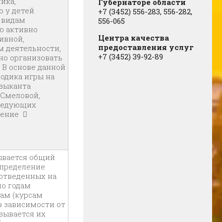
ика,
Губернаторе области
ю у детей
+7 (3452) 556-283, 556-282,
 видам
556-065
ю активно
Центра качества
ивной,
предоставления услуг
 деятельности,
+7 (3452) 39-92-89
но организовать
 В основе данной
одика игры на
узыканта
 Смеловой,
следующих
ление 
Познание
ывается общий
спределение
 отведенных на
о годам
ам (курсам
в зависимости от
зывается их