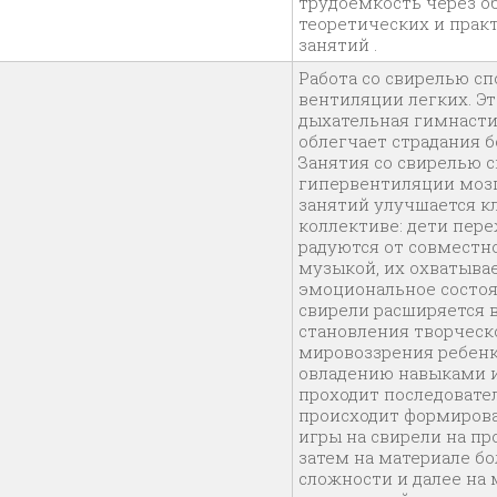
трудоемкость через о
теоретических и прак
занятий .
Работа со свирелью сп
вентиляции легких. Эт
дыхательная гимнасти
облегчает страдания 
Занятия со свирелью 
гипервентиляции мозга
занятий улучшается к
коллективе: дети пер
радуются от совместн
музыкой, их охватыва
эмоциональное состоя
свирели расширяется
становления творческ
мировоззрения ребенк
овладению навыками и
проходит последовател
происходит формиров
игры на свирели на пр
затем на материале б
сложности и далее на