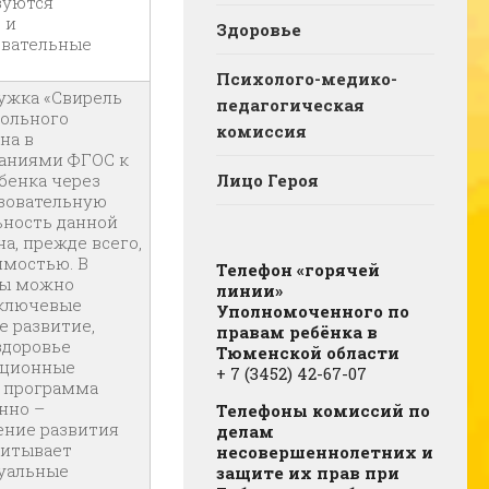
зуются
 и
Здоровье
овательные
Психолого-медико-
ужка «Свирель
педагогическая
кольного
комиссия
на в
ваниями ФГОС к
бенка через
Лицо Героя
зовательную
ьность данной
а, прежде всего,
имостью. В
Телефон «горячей
мы можно
линии»
ключевые
Уполномоченного по
 развитие,
правам ребёнка в
здоровье
Тюменской области
кционные
+ 7 (3452) 42-67-07
я программа
нно –
Телефоны комиссий по
ение развития
делам
читывает
несовершеннолетних и
дуальные
защите их прав при