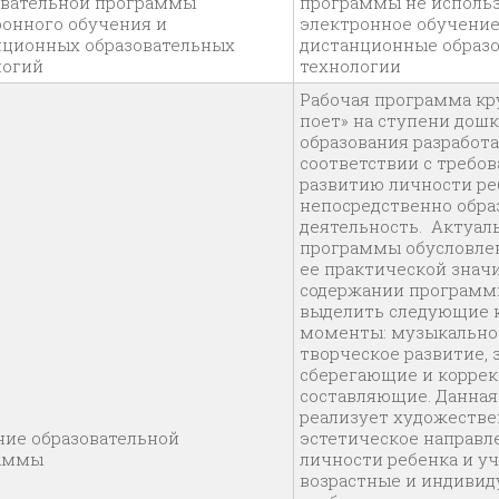
овательной программы
программы не исполь
ронного обучения и
электронное обучение
нционных образовательных
дистанционные образ
логий
технологии
Рабочая программа кр
поет» на ступени дош
образования разработа
соответствии с требо
развитию личности ре
непосредственно обра
деятельность. Актуал
программы обусловлен
ее практической знач
содержании програм
выделить следующие 
моменты: музыкальное
творческое развитие, 
сберегающие и корре
составляющие. Данна
реализует художестве
ние образовательной
эстетическое направл
раммы
личности ребенка и у
возрастные и индиви