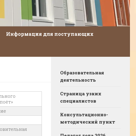
Информация для поступающих
Образовательная
деятельность
Страница узких
льного
специалистов
 поёт»
ние
Консультационно-
методический пункт
товительная
Педагог года 2026