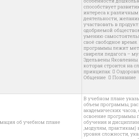
особенности дошкольн
способствует развити
интереса к различным
деятельности, желани
участвовать в продукт
одобряемой обществом
умению самостоятель
своё свободное время.
программы лежит мет
свирели педагога – м
Эдельвены Яковлевны
которая строится на 
принципах:  Оздоров
Общение  
В учебном плане указ
объем программы, ра
академических часов,
освоение программы п
мация об учебном плане
обучения и дисциплин
,модулям, практикам) 
уровня сложности, ука