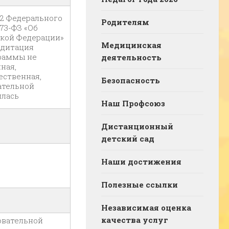
92 Федерального
Родителям
273-ФЗ «Об
ской Федерации»
Медицинская
едитация
граммы не
деятельность
ная,
ественная,
Безопасность
ательной
илась
Наш Профсоюз
Дистанционный
детский сад
Наши достижения
Полезные ссылки
Независимая оценка
качества услуг
овательной