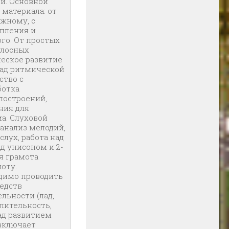
и. Основной
материала: от
ожному, с
пления и
го. От простых
голосных
еское развитие
над ритмической
ство с
ботка
построений,
ния для
а. Слуховой
 анализ мелодий,
слух, работа над
д унисоном и 2-
я грамота
оту.
димо проводить
редств
льности (лад,
длительность,
над развитием
включает