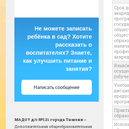
Срок 
аккре
прогр
госуда
Не можете записать
общес
общес
ребёнка в сад? Хотите
образ
рассказать о
налич
профе
воспитателях? Знаете,
аккре
как улучшить питание и
Язык(и
занятия?
осуще
(обуче
Учебн
Написать сообщение
дисцип
преду
прогр
Практ
образ
МАДОУ д/с №121 города Тюмени
>
Испол
Дополнительная общеобразовательная