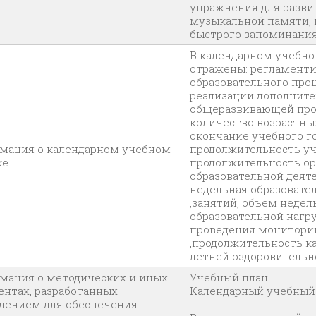
упражнения для разви
музыкальной памяти,
быстрого запоминания
В календарном учебно
отражены: регламент
образовательного про
реализации дополнит
общеразвивающей пр
количество возрастных
окончание учебного го
мация о календарном учебном
продолжительность уч
ке
продолжительность о
образовательной деят
недельная образовате
,занятий, объем недел
образовательной нагру
проведения монитори
,продолжительность ка
летней оздоровительн
мация о методических и иных
Учебный план
ентах, разработанных
Календарный уче
дением для обеспечения