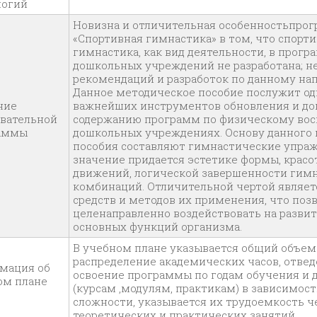
логий
Новизна и отличительная особенностьпро
«Спортивная гимнастика» в том, что спорт
гимнастика, как вид деятельности, в прогр
дошкольных учреждений не разработана; н
рекомендаций и разработок по данному на
Данное методическое пособие послужит од
ние
важнейших инструментов обновления и до
овательной
содержанию программ по физическому вос
раммы
дошкольных учреждениях. Основу данного
пособия составляют гимнастические упра
значение придается эстетике формы, красот
движений, логической завершенности гим
комбинаций. Отличительной чертой являет
средств и методов их применения, что поз
целенаправленно воздействовать на развит
основных функций организма.
В учебном плане указывается общий объем
распределение академических часов, отве
мация об
освоение программы по годам обучения и
ом плане
(курсам ,модулям, практикам) в зависимост
сложности, указывается их трудоемкость ч
теоретических и практических занятий.