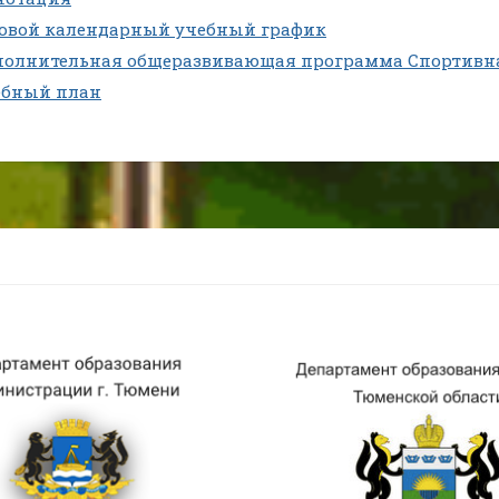
довой календарный учебный график
полнительная общеразвивающая программа Спортивн
ебный план