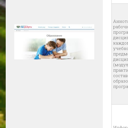
Аннот
рабоч
прогр
дисци
каждо
учебн
предме
дисци
(модул
практи
состав
образ
прогр
Инфор