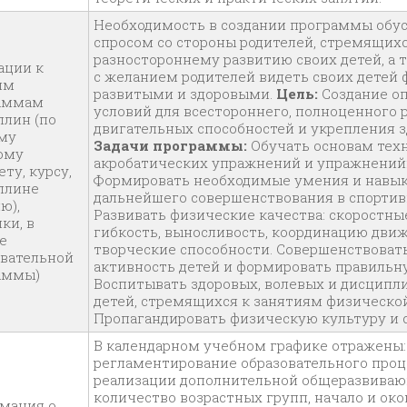
Необходимость в создании программы обу
спросом со стороны родителей, стремящихс
разностороннему развитию своих детей, а 
ации к
с желанием родителей видеть своих детей
им
развитыми и здоровыми.
Цель:
Создание о
аммам
условий для всестороннего, полноценного 
плин (по
двигательных способностей и укрепления з
му
Задачи программы:
Обучать основам тех
ому
акробатических упражнений и упражненийн
ту, курсу,
Формировать необходимые умения и навык
плине
дальнейшего совершенствования в спортив
ю),
Развивать физические качества: скоростные
ки, в
гибкость, выносливость, координацию движ
е
творческие способности. Совершенствоват
овательной
активность детей и формировать правильну
аммы)
Воспитывать здоровых, волевых и дисцип
детей, стремящихся к занятиям физической
Пропагандировать физическую культуру и с
В календарном учебном графике отражены:
регламентирование образовательного проц
реализации дополнительной общеразвива
количество возрастных групп, начало и ок
мация о