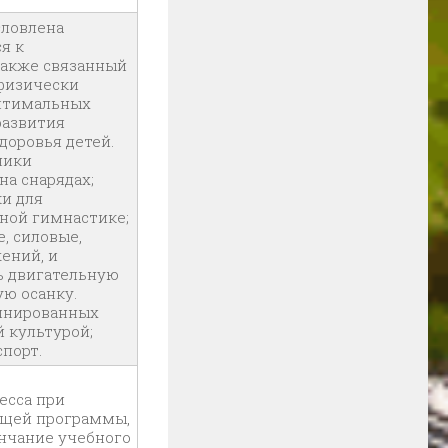
словлена
я к
также связанный
 физически
птимальных
развития
доровья детей.
ники
а снарядах;
и для
ной гимнастике;
, силовые,
ений, и
ь двигательную
ю осанку.
линированных
 культурой;
порт.
есса при
ющей программы,
ончание учебного