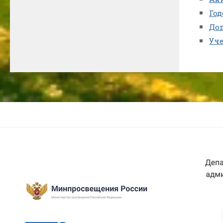
Го
До
Уч