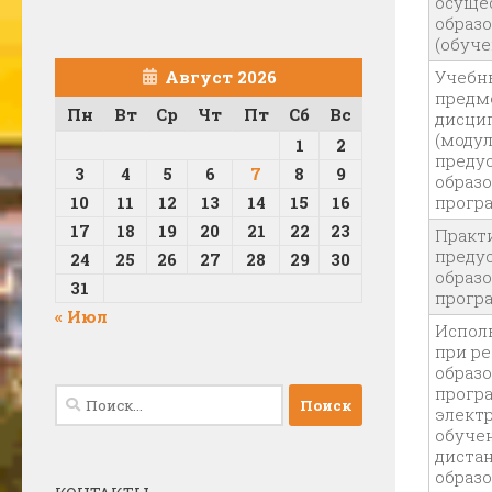
осуще
образ
(обуче
Август 2026
Учебн
предме
Пн
Вт
Ср
Чт
Пт
Сб
Вс
дисци
(модул
1
2
преду
3
4
5
6
7
8
9
образ
10
11
12
13
14
15
16
прогр
17
18
19
20
21
22
23
Практи
преду
24
25
26
27
28
29
30
образ
31
прогр
« Июл
Испол
при р
образ
прогр
Найти:
элект
обуче
диста
образ