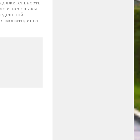
родолжительность
сти, недельная
недельной
ния мониторинга
к