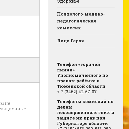
Здоровье
Психолого-медико-
педагогическая
комиссия
Лицо Героя
Телефон «горячей
линии»
Уполномоченного по
правам ребёнка в
Тюменской области
+ 7 (3452) 42-67-07
Телефоны комиссий по
мы не
делам
станционные
несовершеннолетних и
защите их прав при
Губернаторе области
+7 (3452) 556-283, 556-282,