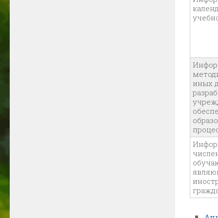
кален
учебн
Инфор
метод
иных 
разра
учреж
обесп
образ
проце
Инфор
числе
обуча
являю
иност
гражд
Ан