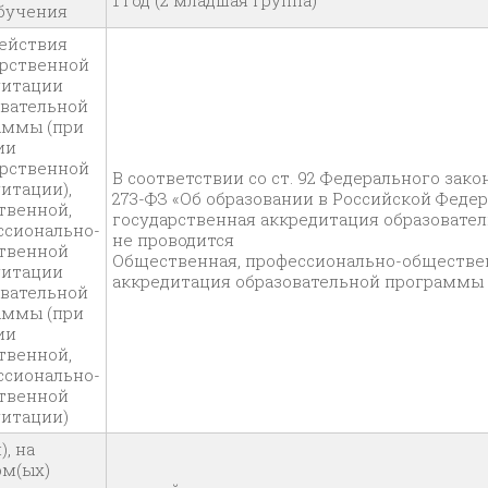
1 год (2 младшая группа)
обучения
действия
арственной
дитации
овательной
аммы (при
ии
арственной
В соответствии со ст. 92 Федерального закон
итации),
273-ФЗ «Об образовании в Российской Феде
твенной,
государственная аккредитация образовате
ссионально-
не проводится
твенной
Общественная, профессионально-обществе
дитации
аккредитация образовательной программы 
овательной
аммы (при
ии
твенной,
ссионально-
твенной
дитации)
), на
ом(ых)