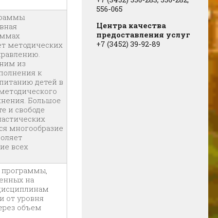
556-065
граммы
Центра качества
ивная
предоставления услуг
аммах
+7 (3452) 39-92-89
ет методических
правлению.
ним из
полнения к
питанию детей в
 методического
жнения. Большое
е и свободе
настических
ся многообразие
воляет
ие всех
 программы,
денных на
 дисциплинам
и от уровня
ерез объем