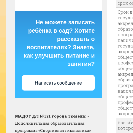
срок 
Срок 
госуд
Не можете записать
аккре
образ
ребёнка в сад? Хотите
прогр
рассказать о
налич
госуд
воспитателях? Знаете,
аккред
как улучшить питание и
общес
профе
занятия?
общес
аккре
образ
Написать сообщение
прогр
налич
общес
профе
общес
аккре
МАДОУ д/с №121 города Тюмени
>
Язык(и
Дополнительная образовательная
котор
программа «Спортивная гимнастика»