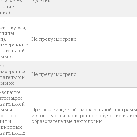
ствляется
русский
ование
ние)
ые
ты, курсы,
плины
и),
Не предусмотрено
смотренные
овательной
аммой
ка,
смотренная
Не предусмотрено
овательной
аммой
ьзование
еализации
овательной
аммы
При реализации образовательной програм
ронного
используются электронное обучение и ди
ния и
образовательные технологии
нционных
овательных