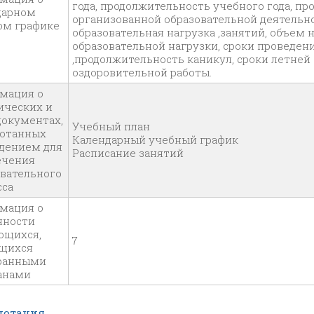
года, продолжительность учебного года, п
дарном
организованной образовательной деятельно
ом графике
образовательная нагрузка ,занятий, объем 
образовательной нагрузки, сроки проведе
,продолжительность каникул, сроки летней
оздоровительной работы.
мация о
ических и
документах,
Учебный план
ботанных
Календарный учебный графи
дением для
Расписание занятий
ечения
овательного
сса
мация о
нности
ющихся,
7
щихся
ранными
анами
нотация