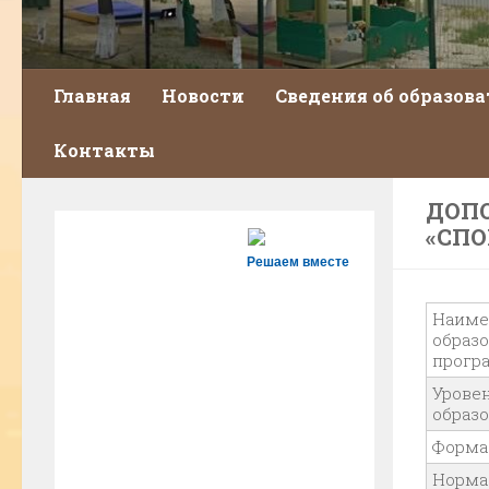
Главная
Новости
Сведения об образов
Контакты
ДОП
«СП
Решаем вместе
Наиме
образ
прогр
Урове
образ
Форма
Норма