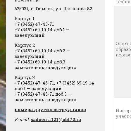
КОНТАКТЫ
техно
625031, г.
Тюмень, ул. Шишкова 82
Корпус 1
+7 (3452) 47-45-71
+7 (3452) 69-19-14 доб.1
​
—
заведующий
Описа
Корпус 2
образ
+7 (3452) 69-19-14 доб.2
​
—
прог
заведующий
+7 (3452) 69-19-14 доб.3—
заместитель заведующего
Корпус 3
+7 (3452) 47-45-71, +7 (3452) 69-19-14
доб.1 — заведующий
+7 (3452) 47-45-71 доб.3 —
заместитель заведующего
​номера других сотрудников
Инфор
учебн
E-mail:
sadcentr121@obl72.ru