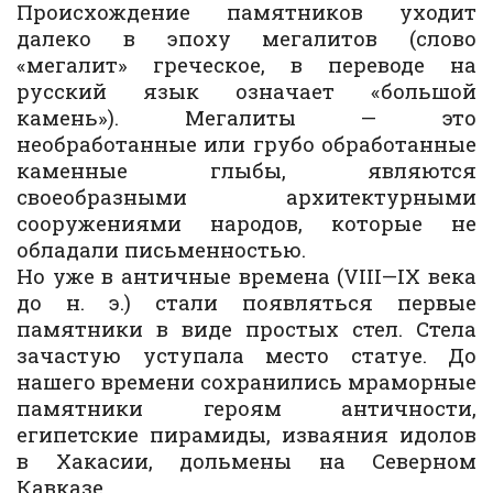
Происхождение памятников уходит
далеко в эпоху мегалитов (слово
«мегалит» греческое, в переводе на
русский язык означает «большой
камень»). Мегалиты — это
необработанные или грубо обработанные
каменные глыбы, являются
своеобразными архитектурными
сооружениями народов, которые не
обладали письменностью.
Но уже в античные времена (VIII—IX века
до н. э.) стали появляться первые
памятники в виде простых стел. Стела
зачастую уступала место статуе. До
нашего времени сохранились мраморные
памятники героям античности,
египетские пирамиды, изваяния идолов
в Хакасии, дольмены на Северном
Кавказе.