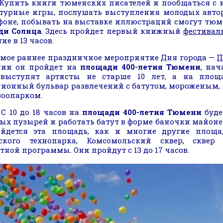
ь книги тюменских писателей и пообщаться с ни
турные игры, послушать выступления молодых авто
оне, побывать на выставке иллюстраций смогут тю
ди Солнца
. Здесь пройдет первый книжный
фестивал
ие в 13 часов.
 раннее праздничное мероприятие Дня города —
П
ции он пройдет на
площади 400-летия Тюмени
, нач
 выступят артисты не старше 10 лет, а на площа
ионный бульвар развлечений с батутом, мороженым, 
оопарком.
 до 18 часов на
площади 400-летия Тюмени
буде
х пузырей и работать батут в форме баночки майоне
ойдется эта площадь, как и многие другие площа
ского технопарка, Комсомольский сквер, сквер Д
тной программы. Они пройдут с 13 до 17 часов.