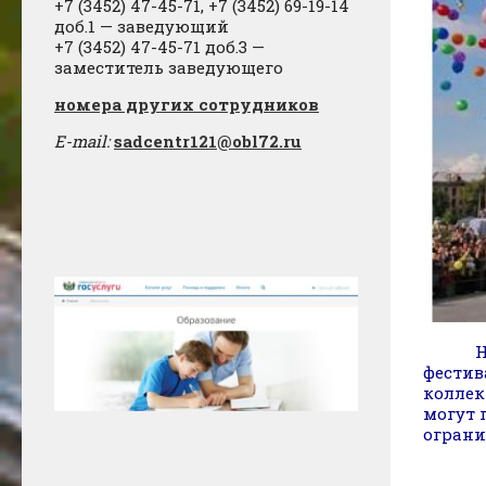
+7 (3452) 47-45-71, +7 (3452) 69-19-14
доб.1 — заведующий
+7 (3452) 47-45-71 доб.3 —
заместитель заведующего
​номера других сотрудников
E-mail:
sadcentr121@obl72.ru
фестив
коллек
могут 
ограни