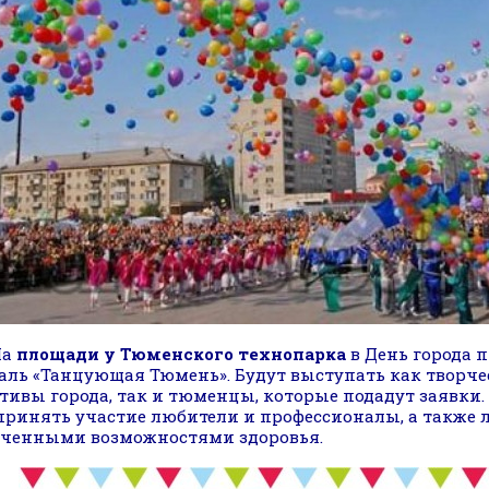
На
площади у Тюменского технопарка
в День города 
аль «Танцующая Тюмень». Будут выступать как творче
тивы города, так и тюменцы, которые подадут заявки.
принять участие любители и профессионалы, а также 
ченными возможностями здоровья.