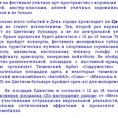
е на фестивале уличное арт-пространство с игровым
лей, мастер-классами, аллеей уличных художник
ов и не только.
е всего событий в День города происходит на
Цв
од не станет исключением. Так, второй раз карна
т по Цветному бульвару, а не по центральной ул
. Яркая процессия будет двигаться с 12 до 13 часов. 
ре пройдут концерты, фестиваль молодежных субку
аль туристических путевок и спортивные соревнова
болу, шахматам, настольному теннису, гольфу, г
ифтингу, армспорту, лазерному пейнтболу. Не обойд
ртно-развлекательной площадки с выставкой-ярма
ую организует Тюменский Арбат «Содружество». 
екательные площадки здесь и некоторые тюменс
кий мясокомбинат», «АвтоВАЗ», «Сова» — «Миньоны в г
о 23, на Цветном бульваре пройдет open-air для молодеж
ощади Единства и согласия с 12 до 18 часов 
ктивная площадка «По-настоящему рядом»
от «Мега
 участниками аттракциона виртуальной реальности,
чными оптическими эффектами и прокатятся 
омобилях.