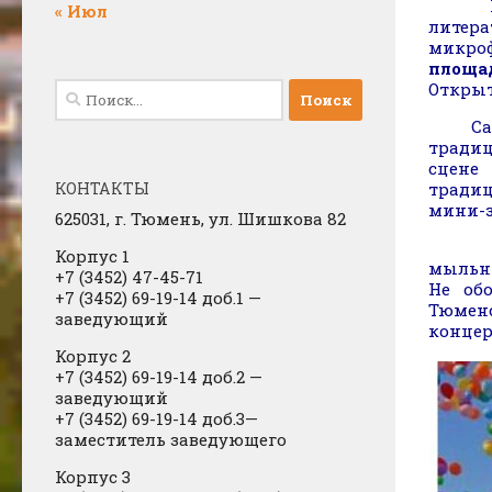
Купит
« Июл
литера
микроф
площа
Открыт
Найти:
Самое
тради
сцене
КОНТАКТЫ
традиц
мини-з
625031, г.
Тюмень, ул. Шишкова 82
С 10
Корпус 1
мыльны
+7 (3452) 47-45-71
Не об
+7 (3452) 69-19-14 доб.1
​
—
Тюмен
заведующий
концер
Корпус 2
+7 (3452) 69-19-14 доб.2
​
—
заведующий
+7 (3452) 69-19-14 доб.3—
заместитель заведующего
Корпус 3