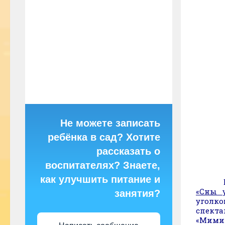
Не можете записать
ребёнка в сад? Хотите
рассказать о
воспитателях? Знаете,
как улучшить питание и
«Сны 
занятия?
уголко
спекта
«Мими