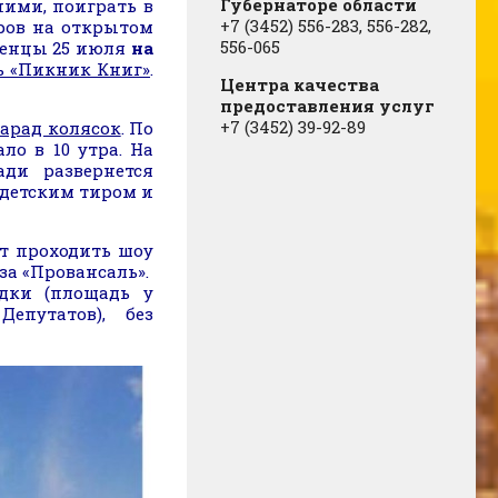
Губернаторе области
ми, поиграть в
+7 (3452) 556-283, 556-282,
ров на открытом
556-065
менцы 25 июля
на
ь «Пикник Книг»
.
Центра качества
предоставления услуг
+7 (3452) 39-92-89
арад колясок
. По
ало в 10 утра. На
ди развернется
детским тиром и
т проходить шоу
за «Провансаль».
дки (площадь у
епутатов), без