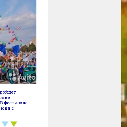
пройдет
ские
 В фестивале
люди с