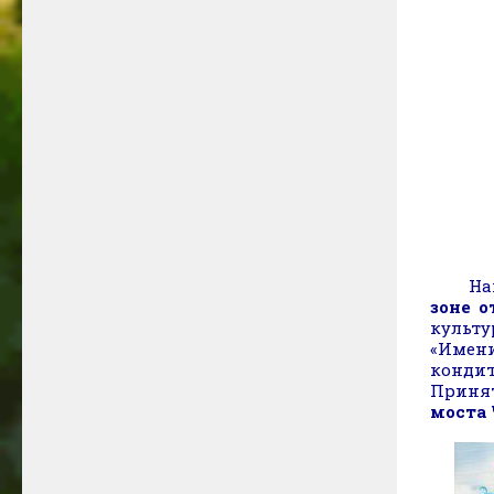
На
зоне 
культ
«Имени
кондит
Приня
моста