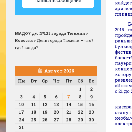
Написать сообщение
найдет
зрите
пикник
Больш
2015 г
МАДОУ д/с №121 города Тюмени
>
пройде
Новости
>
День города Тюмени — что?
раньше
бульва
где? когда?
фестив
баскет
пауэрл
конце
Август 2026
котор
развл
Пн
Вт
Ср
Чт
Пт
Сб
Вс
«Ишимс
1
2
с 21 д
3
4
5
6
7
8
9
На пл
10
11
12
13
14
15
16
интера
17
18
19
20
21
22
23
станут
необы
24
25
26
27
28
29
30
электр
31