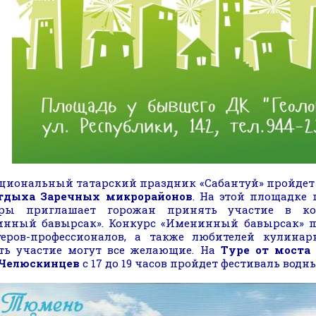
циональный татарский праздник «Сабантуй» пройдет с 
отдыха Заречных микрорайонов
. На этой площадке 
уры приглашает горожан принять участие в кон
нный бавырсак». Конкурс «Именинный бавырсак» п
еров-профессионалов, а также любителей кулинарн
ть участие могут все желающие. На
Туре от моста
 Челюскинцев
с 17 до 19 часов пройдет фестиваль водн