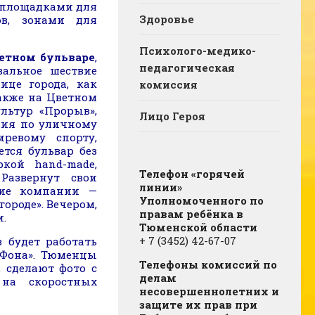
и площадками для
Здоровье
ов, зонами для
Психолого-медико-
етном бульваре
,
педагогическая
вальное шествие
ице города, как
комиссия
Также на Цветном
льтур «Прорыв»,
Лицо Героя
ния по уличному
иревому спорту,
ется бульвар без
ркой hand-made,
Телефон «горячей
Развернут свои
линии»
кие компании —
Уполномоченного по
ороде». Вечером,
правам ребёнка в
и.
Тюменской области
+ 7 (3452) 42-67-07
будет работать
Фона». Тюменцы
Телефоны комиссий по
 сделают фото с
делам
на скоростных
несовершеннолетних и
защите их прав при