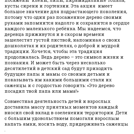
посажены клены, липы, пирамидальные топала,
кусты сирени и гортензии. Эта акция имеет
большое значение для подрастающего поколения,
потому что один раз посаженное дерево своими
руками запомнится надолго и сохранится в сердце
каждого маленького ребёнка. Мы надеемся, что
деревца приживутся и в скором времени
зашелестят густой листвой, напоминая о своих
дошколятах и их родителях, о доброй и мудрой
традиции. Хочется, чтобы эта традиция
продолжалась. Ведь дерево – это символ жизни и
познания. И может быть через несколько
десятилетий в детский сад будут приходить
будущие папы и мамы со своими детьми и
показывать им какими большими стали их
саженцы и с гордостью говорить: «Это дерево
посадил твой папа или мама!»
Совместная деятельность детей и взрослых
доставила массу приятных моментов каждый
вносил свой вклад в озеленении территории. Дети
с большим удовольствием помогали взрослым
капать ямки, носить воду, придерживать саженцы
.